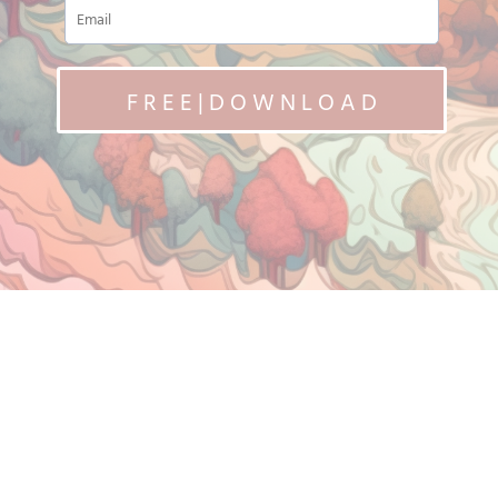
F R E E | D O W N L O A D